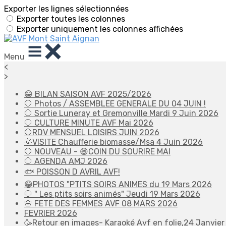
Exporter les lignes sélectionnées
Exporter toutes les colonnes
Exporter uniquement les colonnes affichées
Menu
<
>
😁 BILAN SAISON AVF 2025/2026
🛑 Photos / ASSEMBLEE GENERALE DU 04 JUIN !
🛑 Sortie Luneray et Gremonville Mardi 9 Juin 2026
🛑 CULTURE MINUTE AVF Mai 2026
🛑RDV MENSUEL LOISIRS JUIN 2026
🌞VISITE Chaufferie biomasse/Msa 4 Juin 2026
🛑 NOUVEAU - 😄COIN DU SOURIRE MAI
🛑 AGENDA AMJ 2026
🐟 POISSON D AVRIL AVF!
😁PHOTOS "PTITS SOIRS ANIMES du 19 Mars 2026
🛑 " Les ptits soirs animés" Jeudi 19 Mars 2026
🌸 FETE DES FEMMES AVF 08 MARS 2026
FEVRIER 2026
🥳Retour en images- Karaoké Avf en folie,24 Janvier