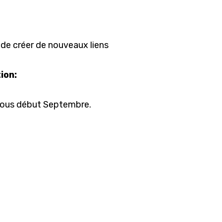
de créer de nouveaux liens
ion:
vous début
Septembre.
couleur et bien sûr le contenu.