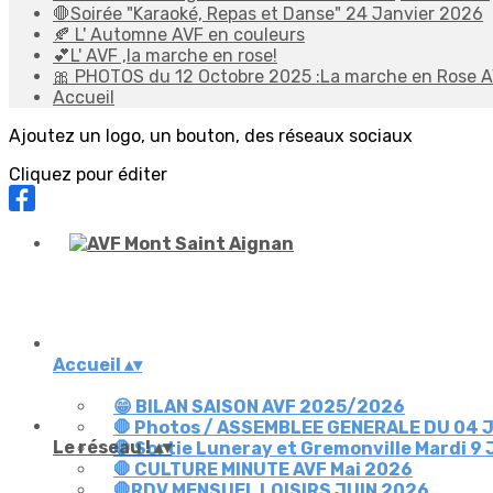
🛑Soirée "Karaoké, Repas et Danse" 24 Janvier 2026
🍂 L' Automne AVF en couleurs
💕L' AVF ,la marche en rose!
🎀 PHOTOS du 12 Octobre 2025 :La marche en Rose 
Accueil
Ajoutez un logo, un bouton, des réseaux sociaux
Cliquez pour éditer
Accueil
▴
▾
😁 BILAN SAISON AVF 2025/2026
🛑 Photos / ASSEMBLEE GENERALE DU 04 J
Le réseau !
▴
▾
🛑 Sortie Luneray et Gremonville Mardi 9
🛑 CULTURE MINUTE AVF Mai 2026
🛑RDV MENSUEL LOISIRS JUIN 2026