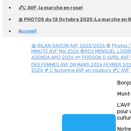
💕L' AVF ,la marche en rose!
🎀 PHOTOS du 12 Octobre 2025 :La marche en 
Accueil
😁 BILAN SAISON AVF 2025/2026
🛑 Photos 
MINUTE AVF Mai 2026
🛑RDV MENSUEL LOISI
AGENDA AMJ 2026
🐟 POISSON D AVRIL AVF
DES FEMMES AVF 08 MARS 2026
FEVRIER 20
2026
🍂 L' Automne AVF en couleurs
💕L' AVF
Bonjo
Mont-s
L’AVF
pour v
cultur
Notre