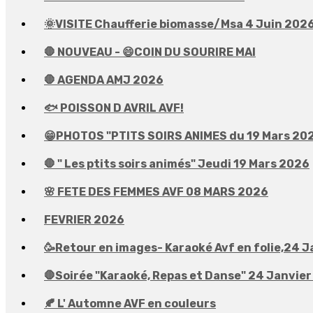
🌞VISITE Chaufferie biomasse/Msa 4 Juin 202
🛑 NOUVEAU - 😄COIN DU SOURIRE MAI
🛑 AGENDA AMJ 2026
🐟 POISSON D AVRIL AVF!
😁PHOTOS "PTITS SOIRS ANIMES du 19 Mars 20
🛑 " Les ptits soirs animés" Jeudi 19 Mars 2026
🌸 FETE DES FEMMES AVF 08 MARS 2026
FEVRIER 2026
🥳Retour en images- Karaoké Avf en folie,24 J
🛑Soirée "Karaoké, Repas et Danse" 24 Janvie
🍂 L' Automne AVF en couleurs