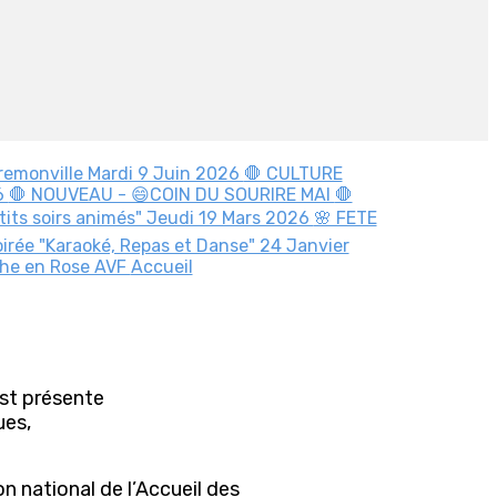
Gremonville Mardi 9 Juin 2026
🛑 CULTURE
6
🛑 NOUVEAU - 😄COIN DU SOURIRE MAI
🛑
ptits soirs animés" Jeudi 19 Mars 2026
🌸 FETE
irée "Karaoké, Repas et Danse" 24 Janvier
che en Rose AVF
Accueil
est présente
ues,
n national de l’Accueil des