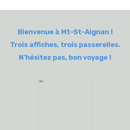
l design : une belle page est une page simple. Evitez d'ajout
s tailles de police.
Bienvenue à Mt-St-Aignan !
Trois affiches, trois passerelles.
N'hésitez pas, bon voyage !