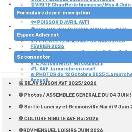
🌞VISITE Chaufferie biomasse/Msa 4 Juin
🛑 NOUVEAU - 😄COIN DU SOURIRE MAI
Formulaire de pré-inscription
🛑 AGENDA AMJ 2026
🐟 POISSON D AVRIL AVF!
😁PHOTOS "PTITS SOIRS ANIMES du 19 Mar
Espace Adhérent
🛑 " Les ptits soirs animés" Jeudi 19 Mars
🌸 FETE DES FEMMES AVF 08 MARS 2026
FEVRIER 2026
🥳Retour en images- Karaoké Avf en folie
Se connecter
🛑Soirée "Karaoké, Repas et Danse" 24 Ja
🍂 L' Automne AVF en couleurs
💕L' AVF ,la marche en rose!
🎀 PHOTOS du 12 Octobre 2025 :La marche
Accueil
😁 BILAN SAISON AVF 2025/2026
🛑 Photos / ASSEMBLEE GENERALE DU 04 JUIN !
🛑 Sortie Luneray et Gremonville Mardi 9 Juin
🛑 CULTURE MINUTE AVF Mai 2026
🛑RDV MENSUEL LOISIRS JUIN 2026