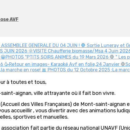
Rose AVF
/ ASSEMBLEE GENERALE DU 04 JUIN !
🛑 Sortie Luneray et 
RS JUIN 2026
🌞VISITE Chaufferie biomasse/Msa 4 Juin 202
!
😁PHOTOS "PTITS SOIRS ANIMES du 19 Mars 2026
🛑 " Les 
26
🥳Retour en images- Karaoké Avf en folie,24 Janvier
🛑So
 ,la marche en rose!
🎀 PHOTOS du 12 Octobre 2025 :La mar
ur à toutes et tous,
aint-aignan, ville attrayante où il fait bon vivre.
 (Accueil des Villes Françaises) de Mont-saint-aignan 
ous accueillir , vous divertir avec des animations ludiq
elles, sportives et manuelles.
 association fait partie du réseau national UNAVF (Unio