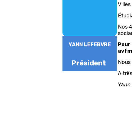
Villes
Étudia
Nos 4
socia
YANN LEFEBVRE
Pour
avfm
Président
Nous 
A très
Ya
nn
Ceci e