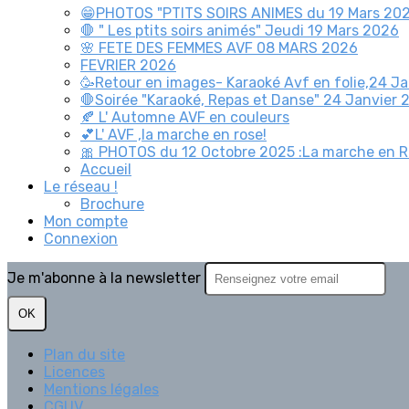
😁PHOTOS "PTITS SOIRS ANIMES du 19 Mars 20
🛑 " Les ptits soirs animés" Jeudi 19 Mars 2026
🌸 FETE DES FEMMES AVF 08 MARS 2026
FEVRIER 2026
🥳Retour en images- Karaoké Avf en folie,24 Ja
🛑Soirée "Karaoké, Repas et Danse" 24 Janvier 
🍂 L' Automne AVF en couleurs
💕L' AVF ,la marche en rose!
🎀 PHOTOS du 12 Octobre 2025 :La marche en 
Accueil
Le réseau !
Brochure
Mon compte
Connexion
Je m'abonne à la newsletter
OK
Plan du site
Licences
Mentions légales
CGUV