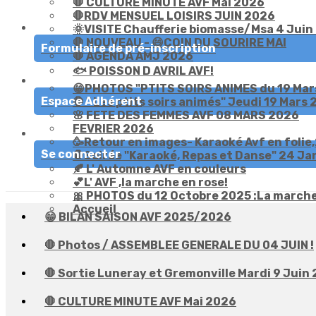
🛑 CULTURE MINUTE AVF Mai 2026
🛑RDV MENSUEL LOISIRS JUIN 2026
🌞VISITE Chaufferie biomasse/Msa 4 Juin
🛑 NOUVEAU - 😄COIN DU SOURIRE MAI
Formulaire de pré-inscription
🛑 AGENDA AMJ 2026
🐟 POISSON D AVRIL AVF!
😁PHOTOS "PTITS SOIRS ANIMES du 19 Mar
Espace Adhérent
🛑 " Les ptits soirs animés" Jeudi 19 Mars
🌸 FETE DES FEMMES AVF 08 MARS 2026
FEVRIER 2026
🥳Retour en images- Karaoké Avf en folie
Se connecter
🛑Soirée "Karaoké, Repas et Danse" 24 Ja
🍂 L' Automne AVF en couleurs
💕L' AVF ,la marche en rose!
🎀 PHOTOS du 12 Octobre 2025 :La marche
Accueil
😁 BILAN SAISON AVF 2025/2026
🛑 Photos / ASSEMBLEE GENERALE DU 04 JUIN !
🛑 Sortie Luneray et Gremonville Mardi 9 Juin
🛑 CULTURE MINUTE AVF Mai 2026