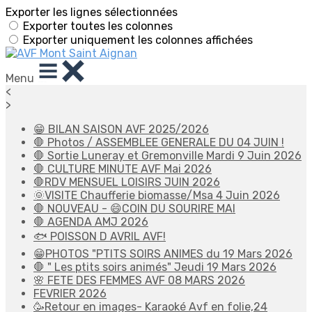
Exporter les lignes sélectionnées
Exporter toutes les colonnes
Exporter uniquement les colonnes affichées
Menu
<
>
😁 BILAN SAISON AVF 2025/2026
🛑 Photos / ASSEMBLEE GENERALE DU 04 JUIN !
🛑 Sortie Luneray et Gremonville Mardi 9 Juin 2026
🛑 CULTURE MINUTE AVF Mai 2026
🛑RDV MENSUEL LOISIRS JUIN 2026
🌞VISITE Chaufferie biomasse/Msa 4 Juin 2026
🛑 NOUVEAU - 😄COIN DU SOURIRE MAI
🛑 AGENDA AMJ 2026
🐟 POISSON D AVRIL AVF!
😁PHOTOS "PTITS SOIRS ANIMES du 19 Mars 2026
🛑 " Les ptits soirs animés" Jeudi 19 Mars 2026
🌸 FETE DES FEMMES AVF 08 MARS 2026
FEVRIER 2026
🥳Retour en images- Karaoké Avf en folie,24