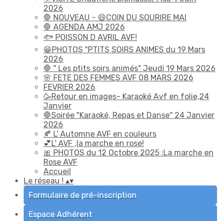
2026
🛑 NOUVEAU - 😄COIN DU SOURIRE MAI
🛑 AGENDA AMJ 2026
🐟 POISSON D AVRIL AVF!
😁PHOTOS "PTITS SOIRS ANIMES du 19 Mars
2026
🛑 " Les ptits soirs animés" Jeudi 19 Mars 2026
🌸 FETE DES FEMMES AVF 08 MARS 2026
FEVRIER 2026
🥳Retour en images- Karaoké Avf en folie,24
Janvier
🛑Soirée "Karaoké, Repas et Danse" 24 Janvier
2026
🍂 L' Automne AVF en couleurs
💕L' AVF ,la marche en rose!
🎀 PHOTOS du 12 Octobre 2025 :La marche en
Rose AVF
Accueil
Le réseau !
▴
▾
Formulaire de pré-inscription
Espace Adhérent