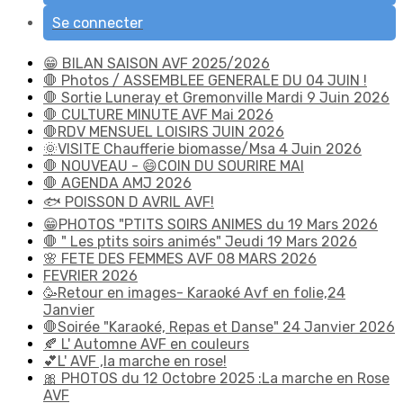
Se connecter
😁 BILAN SAISON AVF 2025/2026
🛑 Photos / ASSEMBLEE GENERALE DU 04 JUIN !
🛑 Sortie Luneray et Gremonville Mardi 9 Juin 2026
🛑 CULTURE MINUTE AVF Mai 2026
🛑RDV MENSUEL LOISIRS JUIN 2026
🌞VISITE Chaufferie biomasse/Msa 4 Juin 2026
🛑 NOUVEAU - 😄COIN DU SOURIRE MAI
🛑 AGENDA AMJ 2026
🐟 POISSON D AVRIL AVF!
😁PHOTOS "PTITS SOIRS ANIMES du 19 Mars 2026
🛑 " Les ptits soirs animés" Jeudi 19 Mars 2026
🌸 FETE DES FEMMES AVF 08 MARS 2026
FEVRIER 2026
🥳Retour en images- Karaoké Avf en folie,24
Janvier
🛑Soirée "Karaoké, Repas et Danse" 24 Janvier 2026
🍂 L' Automne AVF en couleurs
💕L' AVF ,la marche en rose!
🎀 PHOTOS du 12 Octobre 2025 :La marche en Rose
AVF