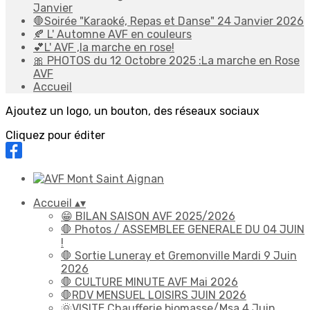
Janvier
🛑Soirée "Karaoké, Repas et Danse" 24 Janvier 2026
🍂 L' Automne AVF en couleurs
💕L' AVF ,la marche en rose!
🎀 PHOTOS du 12 Octobre 2025 :La marche en Rose
AVF
Accueil
Ajoutez un logo, un bouton, des réseaux sociaux
Cliquez pour éditer
Accueil
▴
▾
😁 BILAN SAISON AVF 2025/2026
🛑 Photos / ASSEMBLEE GENERALE DU 04 JUIN
!
🛑 Sortie Luneray et Gremonville Mardi 9 Juin
2026
🛑 CULTURE MINUTE AVF Mai 2026
🛑RDV MENSUEL LOISIRS JUIN 2026
🌞VISITE Chaufferie biomasse/Msa 4 Juin