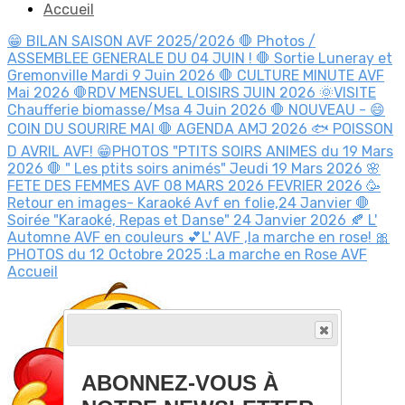
Accueil
😁 BILAN SAISON AVF 2025/2026
🛑 Photos /
ASSEMBLEE GENERALE DU 04 JUIN !
🛑 Sortie Luneray et
Gremonville Mardi 9 Juin 2026
🛑 CULTURE MINUTE AVF
Mai 2026
🛑RDV MENSUEL LOISIRS JUIN 2026
🌞VISITE
Chaufferie biomasse/Msa 4 Juin 2026
🛑 NOUVEAU - 😄
COIN DU SOURIRE MAI
🛑 AGENDA AMJ 2026
🐟 POISSON
D AVRIL AVF!
😁PHOTOS "PTITS SOIRS ANIMES du 19 Mars
2026
🛑 " Les ptits soirs animés" Jeudi 19 Mars 2026
🌸
FETE DES FEMMES AVF 08 MARS 2026
FEVRIER 2026
🥳
Retour en images- Karaoké Avf en folie,24 Janvier
🛑
Soirée "Karaoké, Repas et Danse" 24 Janvier 2026
🍂 L'
Automne AVF en couleurs
💕L' AVF ,la marche en rose!
🎀
PHOTOS du 12 Octobre 2025 :La marche en Rose AVF
Accueil
ABONNEZ-VOUS À