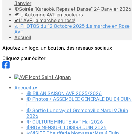
Janvier
🛑Soirée "Karaoké, Repas et Danse" 24 Janvier 2026
🍂 L' Automne AVF en couleurs
💕L' AVF ,la marche en rose!
🎀 PHOTOS du 12 Octobre 2025 :La marche en Rose
AVF
Accueil
Ajoutez un logo, un bouton, des réseaux sociaux
Cliquez pour éditer
Accueil
▴
▾
😁 BILAN SAISON AVF 2025/2026
🛑 Photos / ASSEMBLEE GENERALE DU 04 JUIN
!
🛑 Sortie Luneray et Gremonville Mardi 9 Juin
2026
🛑 CULTURE MINUTE AVF Mai 2026
🛑RDV MENSUEL LOISIRS JUIN 2026
🌞VISITE Chaufferie biomasse/Msa 4 Juin