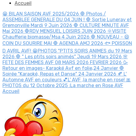
Accueil
😁 BILAN SAISON AVF 2025/2026
🛑 Photos /
ASSEMBLEE GENERALE DU 04 JUIN !
🛑 Sortie Luneray et
Gremonville Mardi 9 Juin 2026
🛑 CULTURE MINUTE AVF
Mai 2026
🛑RDV MENSUEL LOISIRS JUIN 2026
🌞VISITE
Chaufferie biomasse/Msa 4 Juin 2026
🛑 NOUVEAU - 😄
COIN DU SOURIRE MAI
🛑 AGENDA AMJ 2026
🐟 POISSON
D AVRIL AVF!
😁PHOTOS "PTITS SOIRS ANIMES du 19 Mars
2026
🛑 " Les ptits soirs animés" Jeudi 19 Mars 2026
🌸
FETE DES FEMMES AVF 08 MARS 2026
FEVRIER 2026
🥳
Retour en images- Karaoké Avf en folie,24 Janvier
🛑
Soirée "Karaoké, Repas et Danse" 24 Janvier 2026
🍂 L'
Automne AVF en couleurs
💕L' AVF ,la marche en rose!
🎀
PHOTOS du 12 Octobre 2025 :La marche en Rose AVF
Accueil