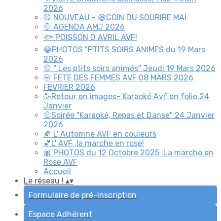
2026
🛑 NOUVEAU - 😄COIN DU SOURIRE MAI
🛑 AGENDA AMJ 2026
🐟 POISSON D AVRIL AVF!
😁PHOTOS "PTITS SOIRS ANIMES du 19 Mars
2026
🛑 " Les ptits soirs animés" Jeudi 19 Mars 2026
🌸 FETE DES FEMMES AVF 08 MARS 2026
FEVRIER 2026
🥳Retour en images- Karaoké Avf en folie,24
Janvier
🛑Soirée "Karaoké, Repas et Danse" 24 Janvier
2026
🍂 L' Automne AVF en couleurs
💕L' AVF ,la marche en rose!
🎀 PHOTOS du 12 Octobre 2025 :La marche en
Rose AVF
Accueil
Le réseau !
▴
▾
Formulaire de pré-inscription
Espace Adhérent