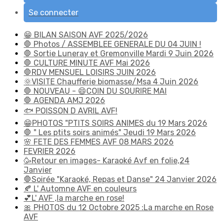
Se connecter
😁 BILAN SAISON AVF 2025/2026
🛑 Photos / ASSEMBLEE GENERALE DU 04 JUIN !
🛑 Sortie Luneray et Gremonville Mardi 9 Juin 2026
🛑 CULTURE MINUTE AVF Mai 2026
🛑RDV MENSUEL LOISIRS JUIN 2026
🌞VISITE Chaufferie biomasse/Msa 4 Juin 2026
🛑 NOUVEAU - 😄COIN DU SOURIRE MAI
🛑 AGENDA AMJ 2026
🐟 POISSON D AVRIL AVF!
😁PHOTOS "PTITS SOIRS ANIMES du 19 Mars 2026
🛑 " Les ptits soirs animés" Jeudi 19 Mars 2026
🌸 FETE DES FEMMES AVF 08 MARS 2026
FEVRIER 2026
🥳Retour en images- Karaoké Avf en folie,24
Janvier
🛑Soirée "Karaoké, Repas et Danse" 24 Janvier 2026
🍂 L' Automne AVF en couleurs
💕L' AVF ,la marche en rose!
🎀 PHOTOS du 12 Octobre 2025 :La marche en Rose
AVF