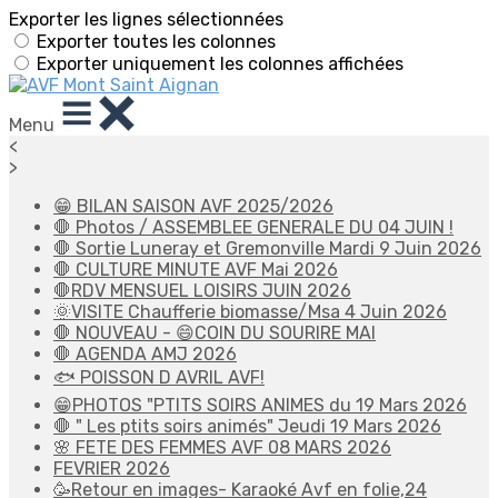
Exporter les lignes sélectionnées
Exporter toutes les colonnes
Exporter uniquement les colonnes affichées
Menu
<
>
😁 BILAN SAISON AVF 2025/2026
🛑 Photos / ASSEMBLEE GENERALE DU 04 JUIN !
🛑 Sortie Luneray et Gremonville Mardi 9 Juin 2026
🛑 CULTURE MINUTE AVF Mai 2026
🛑RDV MENSUEL LOISIRS JUIN 2026
🌞VISITE Chaufferie biomasse/Msa 4 Juin 2026
🛑 NOUVEAU - 😄COIN DU SOURIRE MAI
🛑 AGENDA AMJ 2026
🐟 POISSON D AVRIL AVF!
😁PHOTOS "PTITS SOIRS ANIMES du 19 Mars 2026
🛑 " Les ptits soirs animés" Jeudi 19 Mars 2026
🌸 FETE DES FEMMES AVF 08 MARS 2026
FEVRIER 2026
🥳Retour en images- Karaoké Avf en folie,24